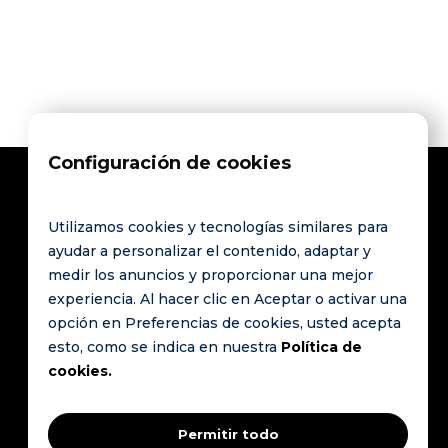
Configuración de cookies
Utilizamos cookies y tecnologías similares para
Póngase en
Enlaces
ayudar a personalizar el contenido, adaptar y
contacto con
medir los anuncios y proporcionar una mejor
PREGUNTAS
La
experiencia. Al hacer clic en Aceptar o activar una
Route de
FRECUENTES
opción en Preferencias de cookies, usted acepta
revolución
Saint-Cergue 9
Póngase en
esto, como se indica en nuestra
Política de
mundial
1260 Nyon
contacto con
cookies.
Suiza
de los
Política de
datos de
HCommunity.
privacidad
hostelería
Permitir todo
Todos los