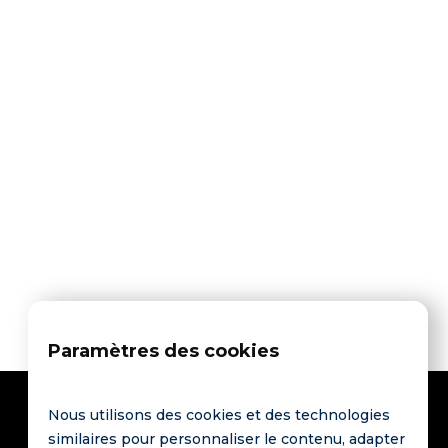

cause@office.com

+ (0777) 888 88 888

2307 Beverley, New York
Contactez-Nous
Contactez-Nous
Paramètres des cookies
Nous utilisons des cookies et des technologies
similaires pour personnaliser le contenu, adapter