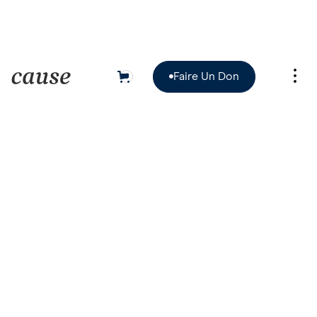
Faire Un Don
0

Faire Un Don