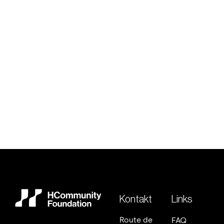
Vorheriger Beitrag

Wie Mikrospenden eine Makrowirkung
erzielen
Nächster Beitrag

Strategien für Fundraising-Kampagnen
Kontakt
Links
Route de
FAQ