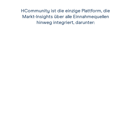
HCommunity ist die einzige Plattform, die
Markt-Insights über alle Einnahmequellen
hinweg integriert, darunter:
Pickup- & Pace-Analyse
Überwachen Sie Buchungstrends in
Echtzeit, um fundierte
Umsatzentscheidungen zu treffen.