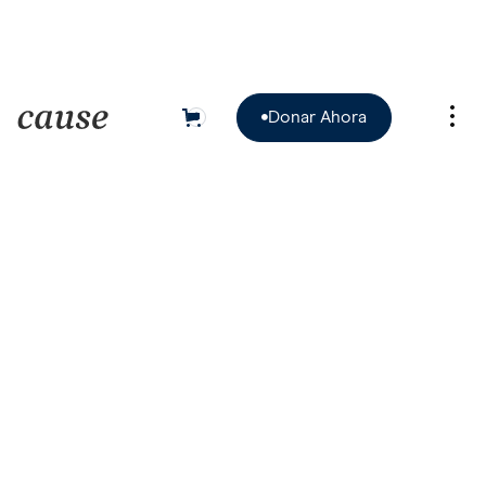
Donar Ahora
0

Donar Ahora