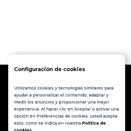

2307 Beverley, Nueva York
Contacte Con Nosotros
Contacte Con Nosotros
Configuración de cookies
Utilizamos cookies y tecnologías similares para
Póngase en
Enlaces
ayudar a personalizar el contenido, adaptar y
contacto con
medir los anuncios y proporcionar una mejor
PREGUNTAS
La
experiencia. Al hacer clic en Aceptar o activar una
Route de
FRECUENTES
opción en Preferencias de cookies, usted acepta
revolución
Saint-Cergue 9
Póngase en
esto, como se indica en nuestra
Política de
mundial
1260 Nyon
contacto con
cookies.
Suiza