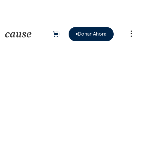
Donar Ahora
0

Donar Ahora
Cliente
Fecha
12 de enero de 2025