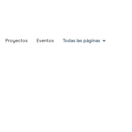
Proyectos
Eventos
Todas las páginas
Objetivo:
$67,000
$35,000
elevado