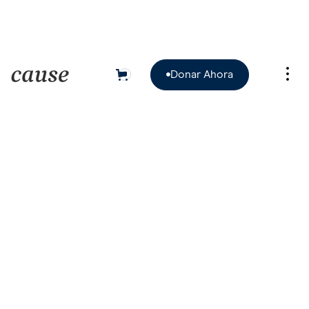
Donar Ahora
0

Donar Ahora