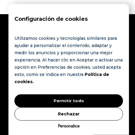
Configuración de cookies
Utilizamos cookies y tecnologías similares para
Póngase en
Enlaces
ayudar a personalizar el contenido, adaptar y
contacto con
medir los anuncios y proporcionar una mejor
PREGUNTAS
La
experiencia. Al hacer clic en Aceptar o activar una
Route de
FRECUENTES
opción en Preferencias de cookies, usted acepta
revolución
Saint-Cergue 9
Póngase en
esto, como se indica en nuestra
Política de
mundial
1260 Nyon
contacto con
cookies.
Suiza
de los
Política de
datos de
HCommunity.
privacidad
hostelería
Permitir todo
Todos los
derechos
Condiciones
empieza
reservados..
generales
Rechazar
aquí
Dossier de
Personalice
prensa